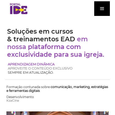
Soluções em cursos
& treinamentos EAD
em
nossa
plataforma com
exclusividade para sua igreja.
APRENDIZAGEM DINÂMICA
APROVEITE O CONTEÚDO EXCLUSIVO
SEMPRE EM ATUALIZAÇÃO.
Formação contunada sobre
comunicação, marketing, estratégias
e ferramentas digitais
Desenvolvimento
KzaCine