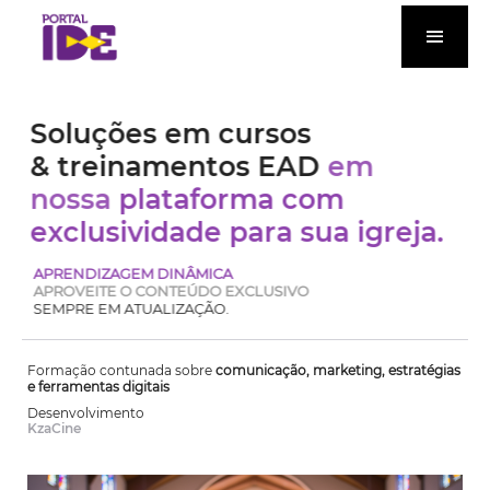
Soluções em cursos
& treinamentos EAD
em
nossa
plataforma com
exclusividade para sua igreja.
APRENDIZAGEM DINÂMICA
APROVEITE O CONTEÚDO EXCLUSIVO
SEMPRE EM ATUALIZAÇÃO.
Formação contunada sobre
comunicação, marketing, estratégias
e ferramentas digitais
Desenvolvimento
KzaCine